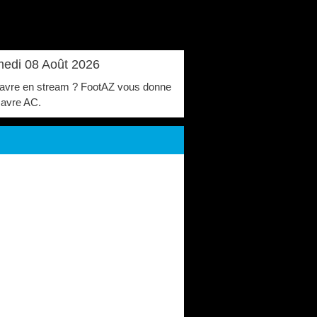
amedi 08 Août 2026
Le Havre en stream ? FootAZ vous donne
 Havre AC.