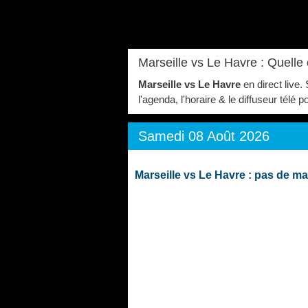
Marseille vs Le Havre : Quelle
Marseille vs Le Havre
en direct live.
l'agenda, l'horaire & le diffuseur tél
Samedi 08 Août 2026
Marseille vs Le Havre : pas de m