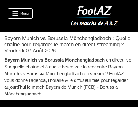
Menu
Bayern Munich vs Borussia Mönchengladbach : Quelle
chaîne pour regarder le match en direct streaming ?
Vendredi 07 Août 2026
Bayern Munich vs Borussia Mönchengladbach
en direct live.
Sur quelle chaîne et à quelle heure voir la rencontre Bayern
Munich vs Borussia Mönchengladbach en stream ? FootAZ
vous donne l'agenda, l'horaire & le diffuseur télé pour regarder
aujourd'hui le match Bayern de Munich (FCB) - Borussia
Mönchengladbach.