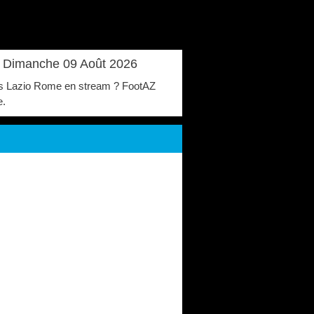
 ? Dimanche 09 Août 2026
an vs Lazio Rome en stream ? FootAZ
e.