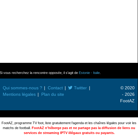
Si vous recherchez la rencontre opposée, il s'agit de
Estonie - Italie
.
Qui sommes-nous ?
Contact
Twitter
© 2020
Mentions légales
Plan du site
- 2026
FootAZ
FootAZ, programme TV foot, liste gratuitement l'agenda et les chaînes légales pour voir les
matchs de football.
FootAZ n'héberge pas et ne partage pas la diffusion de liens ou
services de streaming IPTV illégaux gratuits ou payants.