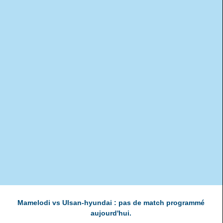
Mamelodi vs Ulsan-hyundai : pas de match programmé
aujourd'hui.