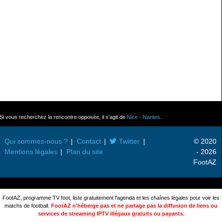
Si vous recherchez la rencontre opposée, il s'agit de
Nice - Nantes
.
Qui sommes-nous ?
Contact
Twitter
© 2020
Mentions légales
Plan du site
- 2026
FootAZ
FootAZ, programme TV foot, liste gratuitement l'agenda et les chaînes légales pour voir les
matchs de football.
FootAZ n'héberge pas et ne partage pas la diffusion de liens ou
services de streaming IPTV illégaux gratuits ou payants.