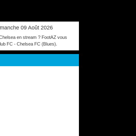
Dimanche 09 Août 2026
vs Chelsea en stream ? FootAZ vous
 Club FC - Chelsea FC (Blues).