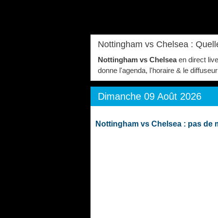
Nottingham vs Chelsea : Quell
Nottingham vs Chelsea
en direct li
donne l'agenda, l'horaire & le diffuse
Dimanche 09 Août 2026
Nottingham vs Chelsea : pas de 