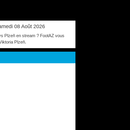
Samedi 08 Août 2026
ós vs Plzeň en stream ? FootAZ vous
iktoria Plzeň.