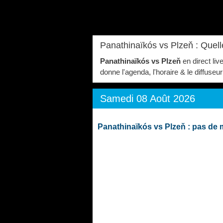
Panathinaïkós vs Plzeň : Quel
Panathinaïkós vs Plzeň
en direct liv
donne l'agenda, l'horaire & le diffuse
Samedi 08 Août 2026
Panathinaïkós vs Plzeň : pas de