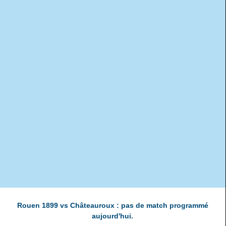
Rouen 1899 vs Châteauroux : pas de match programmé
aujourd'hui.