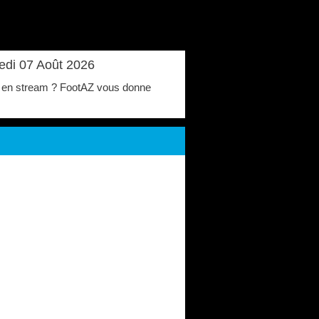
redi 07 Août 2026
ari en stream ? FootAZ vous donne