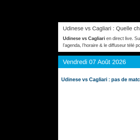
Udinese vs Cagliari : Quelle c
Udinese vs Cagliari
en direct live. S
l'agenda, l'horaire & le diffuseur télé
Vendredi 07 Août 2026
Udinese vs Cagliari : pas de ma