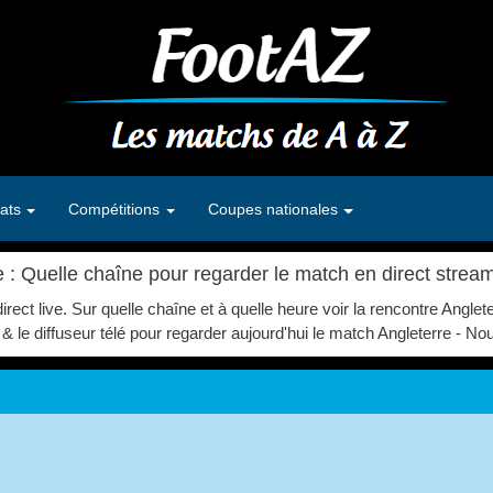
ats
Compétitions
Coupes nationales
 : Quelle chaîne pour regarder le match en direct strea
irect live. Sur quelle chaîne et à quelle heure voir la rencontre Angl
& le diffuseur télé pour regarder aujourd'hui le match Angleterre - No