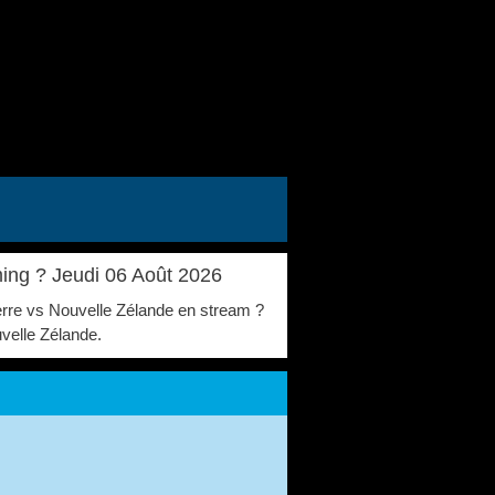
ming ? Jeudi 06 Août 2026
eterre vs Nouvelle Zélande en stream ?
uvelle Zélande.