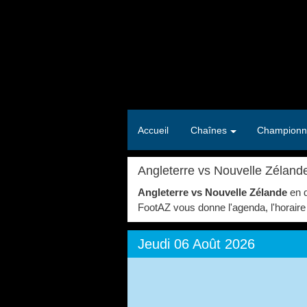
Accueil
Chaînes
Championn
Angleterre vs Nouvelle Zélande
Angleterre vs Nouvelle Zélande
en d
FootAZ vous donne l'agenda, l'horaire 
Jeudi 06 Août 2026