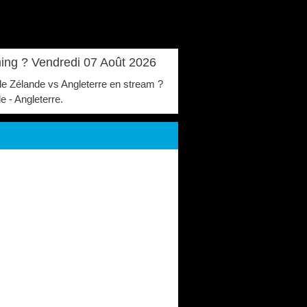
ming ? Vendredi 07 Août 2026
elle Zélande vs Angleterre en stream ?
e - Angleterre.