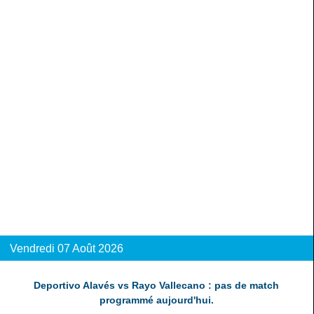
Vendredi 07 Août 2026
Deportivo Alavés vs Rayo Vallecano : pas de match
programmé aujourd'hui.