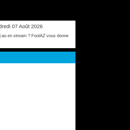
dredi 07 Août 2026
uracao en stream ? FootAZ vous donne