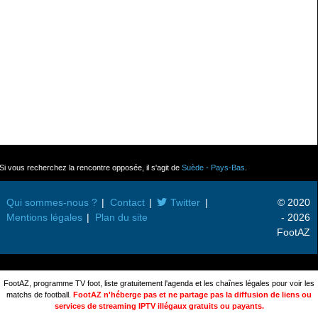
Si vous recherchez la rencontre opposée, il s'agit de
Suède - Pays-Bas
.
Qui sommes-nous ?
Contact
Twitter
© 2020
Mentions légales
Plan du site
- 2026
FootAZ
FootAZ, programme TV foot, liste gratuitement l'agenda et les chaînes légales pour voir les
matchs de football.
FootAZ n'héberge pas et ne partage pas la diffusion de liens ou
services de streaming IPTV illégaux gratuits ou payants.