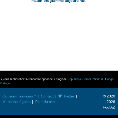
match programmé aujourd'hui.
Si vous recherchez la rencontre opposée, il s'agit de
République Démocratique du Congo -
Portugal
.
Qui sommes-nous ?
Contact
Twitter
© 2020
Mentions légales
Plan du site
- 2026
FootAZ