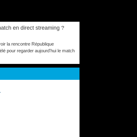
atch en direct streaming ?
voir la rencontre République
lé pour regarder aujourd'hui le match
.